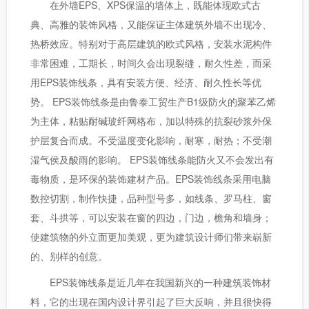
在外墙EPS、XPS保温的墙体上，既能体现欧式古
典、高雅的装饰风格，又能保证主体建筑外墙不出现冷、
热桥效应。特别对于高层建筑的欧式风格，安装水泥构件
非常困难，工期长，时间久会出现裂缝，耐久性差，而采
用EPS装饰线条，具有安装方便、经济、耐久性长等优
势。 EPS装饰线条是由鲁泰工贸生产B1级防火的聚苯乙烯
为主体，粘贴耐碱玻纤网格布，加以特殊的抗裂砂浆外保
护层复合而成。不受温度变化影响，耐寒，耐热；不受潮
湿气侯及酸雨的影响。 EPS装饰线条能防火又不会发出有
毒物质，是环保的装饰建材产品。EPS装饰线条采用电脑
数控切割，制作快捷，品种型号多，如线条、罗马柱、窗
套、斗拱等，可以安装在窗的四边，门边，檐角和墙身；
使建筑物的外立面更加美观，更为建筑设计师们带来崭新
的、别样的创意。
EPS装饰线条是近几年在我国新兴的一种建筑装饰材
料，它的出现在国内设计界引起了巨大反响，并且很快得