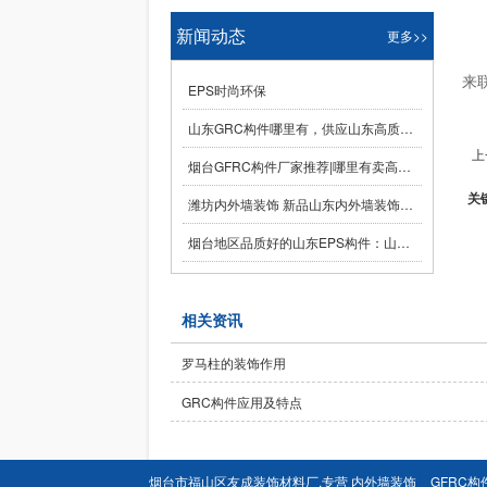
新闻动态
更多>>
来
EPS时尚环保
山东GRC构件哪里有，供应山东高质量的山东GRC构件
上
烟台GFRC构件厂家推荐|哪里有卖高质量烟台GFRC构件
关
潍坊内外墙装饰 新品山东内外墙装饰厂家
烟台地区品质好的山东EPS构件：山东EPS构件价格范围
相关资讯
罗马柱的装饰作用
GRC构件应用及特点
烟台市福山区友成装饰材料厂,专营
内外墙装饰
GFRC构