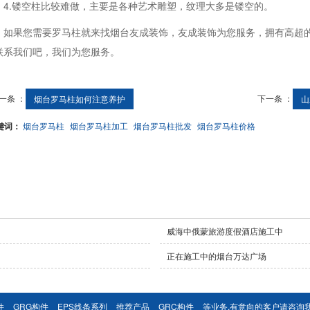
4.镂空柱比较难做，主要是各种艺术雕塑，纹理大多是镂空的。
如果您需要罗马柱就来找烟台友成装饰，友成装饰为您服务，拥有高超
联系我们吧，我们为您服务。
一条 ：
下一条 ：
烟台罗马柱如何注意养护
山
键词：
烟台罗马柱
烟台罗马柱加工
烟台罗马柱批发
烟台罗马柱价格
威海中俄蒙旅游度假酒店施工中
正在施工中的烟台万达广场
件
GRG构件
EPS线条系列
推荐产品
GRC构件
等业务,有意向的客户请咨询