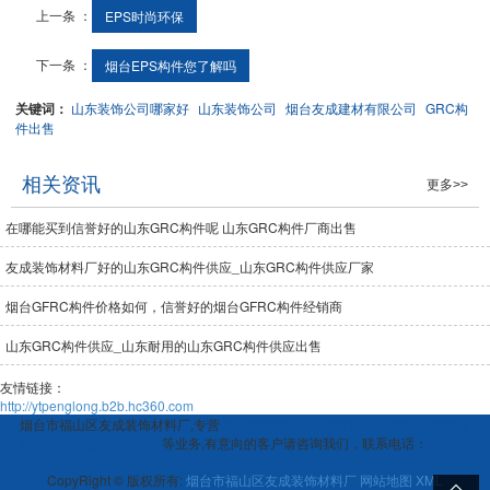
上一条 ：
EPS时尚环保
下一条 ：
烟台EPS构件您了解吗
关键词：
山东装饰公司哪家好
山东装饰公司
烟台友成建材有限公司
GRC构
件出售
相关资讯
更多>>
在哪能买到信誉好的山东GRC构件呢 山东GRC构件厂商出售
友成装饰材料厂好的山东GRC构件供应_山东GRC构件供应厂家
烟台GFRC构件价格如何，信誉好的烟台GFRC构件经销商
山东GRC构件供应_山东耐用的山东GRC构件供应出售
友情链接：
http://ytpenglong.b2b.hc360.com
烟台市福山区友成装饰材料厂,专营
内外墙装饰
GFRC构件
GRG构件
EPS线条
系列
推荐产品
GRC构件
等业务,有意向的客户请咨询我们，联系电话：
138645
76716
CopyRight © 版权所有:
烟台市福山区友成装饰材料厂
网站地图
XML