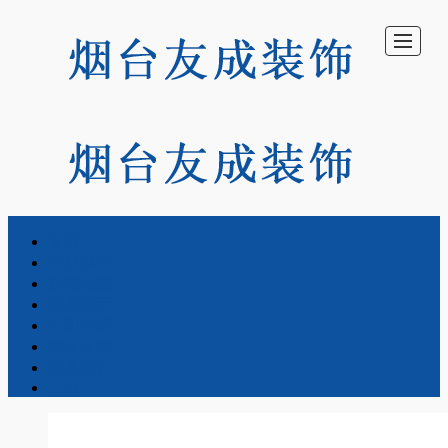
首页
首
产
新
图
公
留
联
LBS
产品展示
新闻动态
页
品
闻
库
司
言
系
图库展示
公司介绍
留言反馈
展
动
展
介
反
我
联系我们
LBS
示
态
示
绍
馈
们