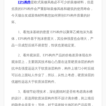
EPS构件
是欧式装修风格必不可少的装修材料，但是
劣质的EPS构件会严重影响装修风格和建筑的使用寿命，
今天烟台友成装饰材料教您如何辨别EPS构件质量的好
坏。
1、看泡沫基材的密度 EPS构件以聚苯乙烯泡沫为基
体，EPS构件基于泡沫密度大，其拉伸强度也会增大，产
品一旦成型后就不易变型，性状也更稳定更。
2、看外观涂层。EPS构件产品的价格差异体现在外
观涂层上，主要因其技术核心凸显在这里硬质涂层的构件
抗冲击强度远远大于软质涂层构件，构件上墙72小时后就
可以在上面站人作业了，所以，从性上考虑，硬质涂层的
优越性远远大于软质涂层构件。
3、看细节处理技术，深化图纸时是否有考虑滴水槽
的设计，若选用软质涂层构件而不设计滴水槽，则上墙后
的隐患会非常大；另外，对于温差较大地区的产品应用，