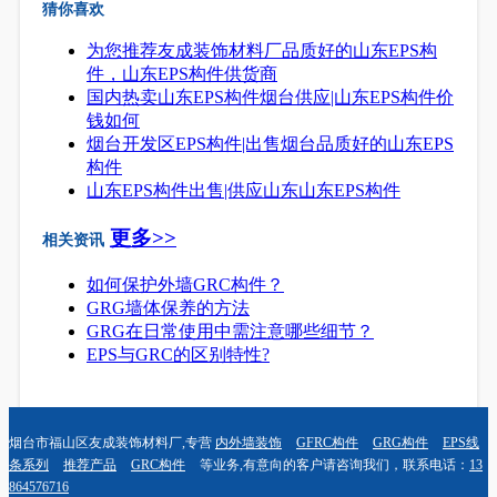
猜你喜欢
为您推荐友成装饰材料厂品质好的山东EPS构
件，山东EPS构件供货商
国内热卖山东EPS构件烟台供应|山东EPS构件价
钱如何
烟台开发区EPS构件|出售烟台品质好的山东EPS
构件
山东EPS构件出售|供应山东山东EPS构件
更多>>
相关资讯
如何保护外墙GRC构件？
GRG墙体保养的方法
GRG在日常使用中需注意哪些细节？
EPS与GRC的区别特性?
烟台市福山区友成装饰材料厂,专营
内外墙装饰
GFRC构件
GRG构件
EPS线
条系列
推荐产品
GRC构件
等业务,有意向的客户请咨询我们，联系电话：
13
864576716